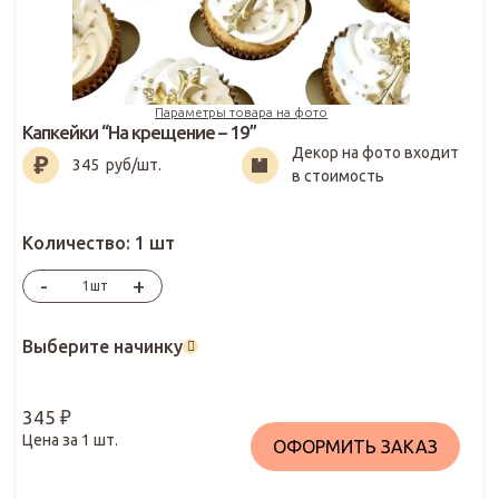
Параметры товара на фото
Капкейки “На крещение – 19”
Декор на фото входит
345
₽
345
руб/шт.
в стоимость
Количество:
1 шт
-
+
шт
Выберите начинку
345
₽
Цена за
1
шт.
ОФОРМИТЬ ЗАКАЗ