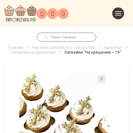
Торты
Перейт
Корпоративным
О
Главная
Каталог
на
Праздники
Доставка
в
клиентам
нас
корзин
заказ
Поиск
товаров
Главная
>
Магазин капкейков и сладостей
>
Капкейки
>
Капкейки на крещение
>
Капкейки “На крещение – 19”