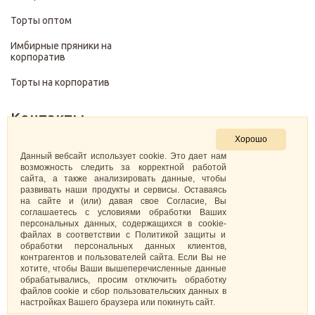
Торты оптом
Имбирные пряники на
корпоратив
Торты на корпоратив
Контакты
Хорошо
+7 (499) 322-28-29
Данный вебсайт использует cookie. Это дает нам
возможность следить за корректной работой
сайта, а также анализировать данные, чтобы
pirojenka.rf@gmail.com
развивать наши продукты и сервисы. Оставаясь
на сайте и (или) давая свое Согласие, Вы
Москва, Павелецкая набережная 10к1
соглашаетесь с условиями обработки Ваших
персональных данных, содержащихся в cookie-
файлах в соответствии с Политикой защиты и
ИНН: 773575794220
обработки персональных данных клиентов,
контрагентов и пользователей сайта. Если Вы не
Самозанятая Кретова Анастасия Юрьевна
хотите, чтобы Ваши вышеперечисленные данные
обрабатывались, просим отключить обработку
файлов cookie и сбор пользовательских данных в
настройках Вашего браузера или покинуть сайт.