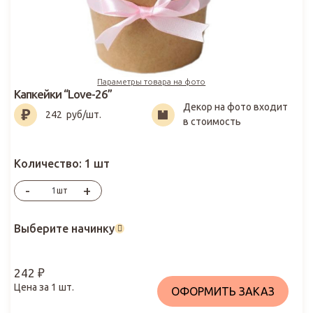
Параметры товара на фото
Капкейки “Love-26”
Декор на фото входит
242
₽
242
руб/шт.
в стоимость
Количество:
1 шт
-
+
шт
Выберите начинку
242
₽
Цена за
1
шт.
ОФОРМИТЬ ЗАКАЗ