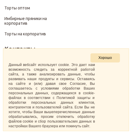
Торты оптом
Имбирные пряники на
корпоратив
Торты на корпоратив
Контакты
Хорошо
+7 (499) 322-28-29
Данный вебсайт использует cookie. Это дает нам
возможность следить за корректной работой
сайта, а также анализировать данные, чтобы
pirojenka.rf@gmail.com
развивать наши продукты и сервисы. Оставаясь
на сайте и (или) давая свое Согласие, Вы
Москва, Павелецкая набережная 10к1
соглашаетесь с условиями обработки Ваших
персональных данных, содержащихся в cookie-
файлах в соответствии с Политикой защиты и
ИНН: 773575794220
обработки персональных данных клиентов,
контрагентов и пользователей сайта. Если Вы не
Самозанятая Кретова Анастасия Юрьевна
хотите, чтобы Ваши вышеперечисленные данные
обрабатывались, просим отключить обработку
файлов cookie и сбор пользовательских данных в
настройках Вашего браузера или покинуть сайт.