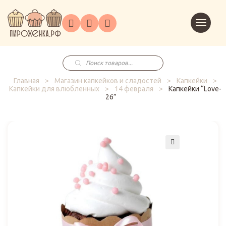
Торты
Перейт
Корпоративным
О
Главная
Каталог
на
Праздники
Доставка
в
клиентам
нас
корзин
заказ
Поиск
товаров
Главная
>
Магазин капкейков и сладостей
>
Капкейки
>
Капкейки для влюбленных
>
14 февраля
>
Капкейки “Love-
26”