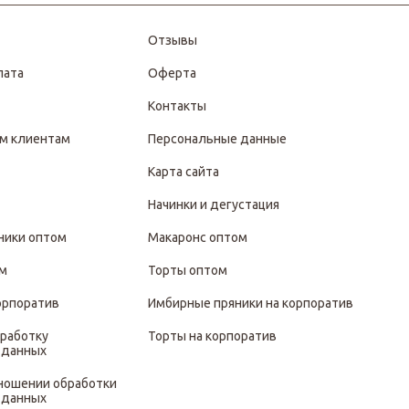
Отзывы
лата
Оферта
Контакты
м клиентам
Персональные данные
Карта сайта
Начинки и дегустация
ники оптом
Макаронс оптом
ом
Торты оптом
орпоратив
Имбирные пряники на корпоратив
бработку
Торты на корпоратив
 данных
тношении обработки
 данных