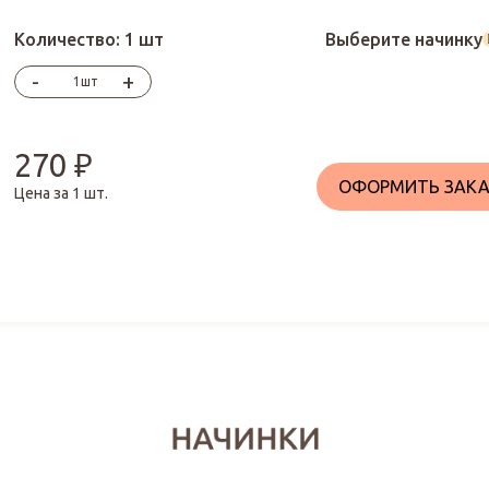
Количество:
1 шт
Выберите начинку
-
+
шт
270
₽
ОФОРМИТЬ ЗАКА
Цена за
1
шт.