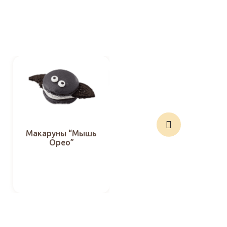
Макаруны “Мышь
Орео”
Макаруны
“Хэллоуин-6”