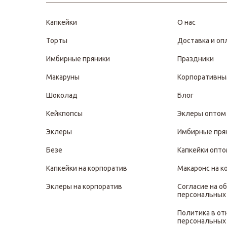
Капкейки
О нас
Торты
Доставка и оп
Имбирные пряники
Праздники
Макаруны
Корпоративны
Шоколад
Блог
Кейкпопсы
Эклеры оптом
Эклеры
Имбирные пря
Безе
Капкейки опт
Капкейки на корпоратив
Макаронс на к
Эклеры на корпоратив
Согласие на о
персональных
Политика в о
персональных