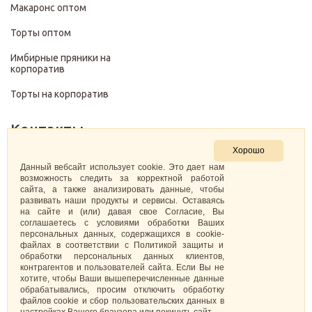
Макаронс оптом
Торты оптом
Имбирные пряники на
корпоратив
Торты на корпоратив
Контакты
Хорошо
+7 (499) 322-28-29
Данный вебсайт использует cookie. Это дает нам
возможность следить за корректной работой
сайта, а также анализировать данные, чтобы
pirojenka.rf@gmail.com
развивать наши продукты и сервисы. Оставаясь
на сайте и (или) давая свое Согласие, Вы
Москва, Павелецкая набережная 10к1
соглашаетесь с условиями обработки Ваших
персональных данных, содержащихся в cookie-
файлах в соответствии с Политикой защиты и
ИНН: 773575794220
обработки персональных данных клиентов,
контрагентов и пользователей сайта. Если Вы не
Самозанятая Кретова Анастасия Юрьевна
хотите, чтобы Ваши вышеперечисленные данные
обрабатывались, просим отключить обработку
файлов cookie и сбор пользовательских данных в