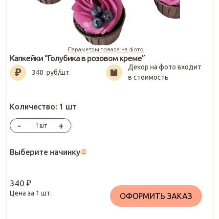
Параметры товара на фото
Капкейки “Голубика в розовом креме”
Декор на фото входит
340
₽
340
руб/шт.
в стоимость
Количество:
1 шт
-
+
шт
Выберите начинку
340
₽
Цена за
1
шт.
ОФОРМИТЬ ЗАКАЗ