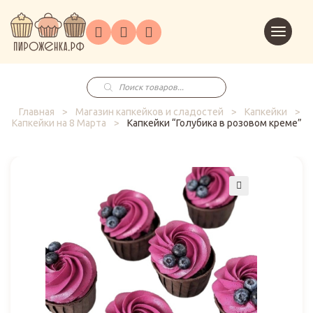
Торты
Перейт
Корпоративным
О
Главная
Каталог
на
Праздники
Доставка
в
клиентам
нас
корзин
заказ
Поиск
товаров
Главная
>
Магазин капкейков и сладостей
>
Капкейки
>
Капкейки на 8 Марта
>
Капкейки “Голубика в розовом креме”