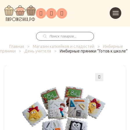
Торты
Перейт
Корпоративным
О
Главная
Каталог
на
Праздники
Доставка
в
клиентам
нас
корзин
заказ
Поиск
товаров
Главная
>
Магазин капкейков и сладостей
>
Имбирные
пряники
>
День учителя
>
Имбирные пряники “Готов к школе”