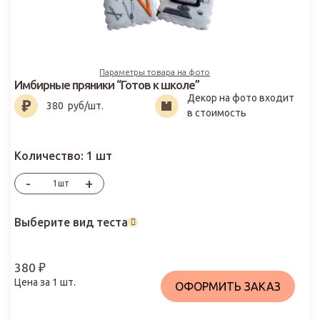
Параметры товара на фото
Имбирные пряники “Готов к школе”
Декор на фото входит
380
₽
380
руб/шт.
в стоимость
Количество:
1 шт
-
+
шт
Выберите вид теста
380
₽
Цена за
1
шт.
ОФОРМИТЬ ЗАКАЗ