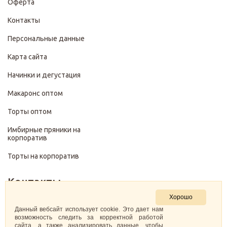
Оферта
Контакты
Персональные данные
Карта сайта
Начинки и дегустация
Макаронс оптом
Торты оптом
Имбирные пряники на
корпоратив
Торты на корпоратив
Контакты
Хорошо
+7 (499) 322-28-29
Данный вебсайт использует cookie. Это дает нам
возможность следить за корректной работой
сайта, а также анализировать данные, чтобы
pirojenka.rf@gmail.com