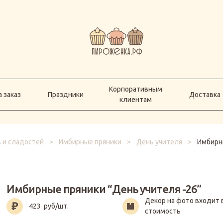
Корпоративным
а заказ
Праздники
Доставка
клиентам
Корпоративным
 заказ
Праздники
Доставка
клиентам
в и сладостей
>
Имбирные пряники
>
День учителя
>
Имбирны
Имбирные пряники “День учителя -26”
Декор на фото входит 
423
руб/шт.
стоимость