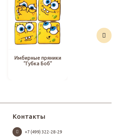
Имбирные пряники
Имбирные пряники
“Губка Боб”
“День учителя -28”
Контакты
+7 (499) 322-28-29