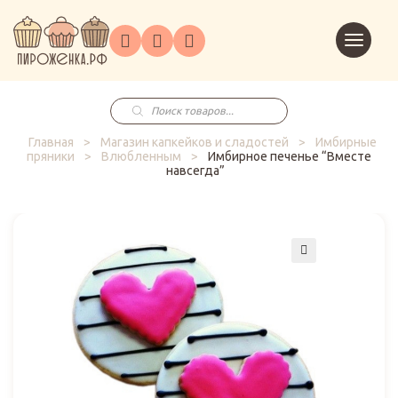
Торты
Перейт
Корпоративным
О
Главная
Каталог
на
Праздники
Доставка
в
клиентам
нас
корзин
заказ
Поиск
товаров
Главная
>
Магазин капкейков и сладостей
>
Имбирные
пряники
>
Влюбленным
>
Имбирное печенье “Вместе
навсегда”