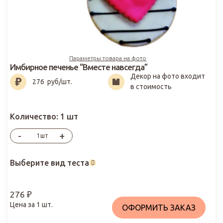
Параметры товара на фото
Имбирное печенье “Вместе навсегда”
Декор на фото входит
276
₽
276
руб/шт.
в стоимость
Количество:
1 шт
-
+
шт
Выберите вид теста
276
₽
Цена за
1
шт.
ОФОРМИТЬ ЗАКАЗ