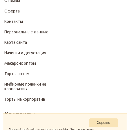
Отзывы
Оферта
Контакты
Персональные данные
Карта сайта
Начинки и дегустация
Макаронс оптом
Торты оптом
Имбирные пряники на
корпоратив
Торты на корпоратив
Контакты
Хорошо
+7 (499) 322-28-29
Данный вебсайт использует cookie. Это дает нам