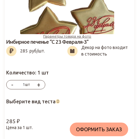
Параметры товара на фото
Имбирное печенье “С 23 Февраля-3”
Декор на фото входит
285
₽
285
руб/шт.
в стоимость
Количество:
1 шт
-
+
шт
Выберите вид теста
285
₽
Цена за
1
шт.
ОФОРМИТЬ ЗАКАЗ