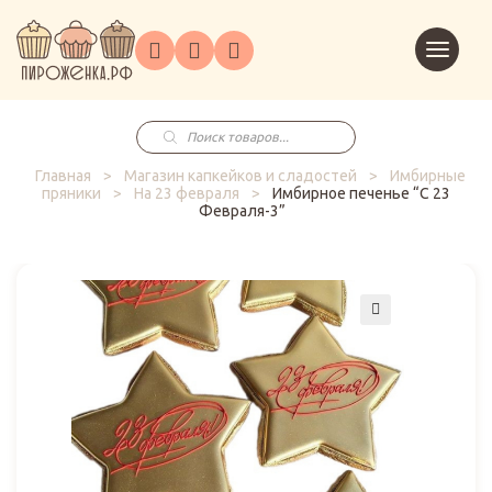
Торты
Перейт
Корпоративным
О
Главная
Каталог
на
Праздники
Доставка
в
клиентам
нас
корзин
заказ
Поиск
товаров
Главная
>
Магазин капкейков и сладостей
>
Имбирные
пряники
>
На 23 февраля
>
Имбирное печенье “С 23
Февраля-3”