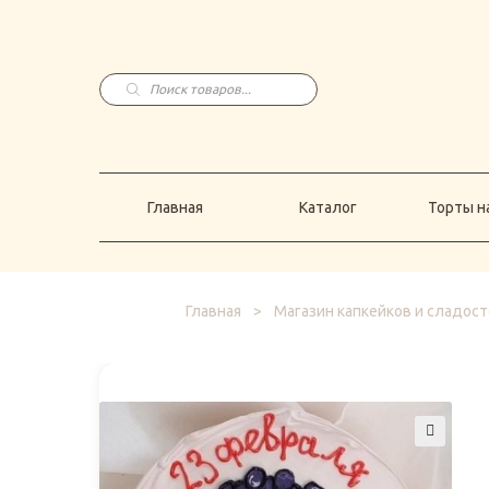
Главная
Каталог
Торты н
Поиск
товаров
Главная
Каталог
Торты на
Главная
>
Магазин капкейков и сладост