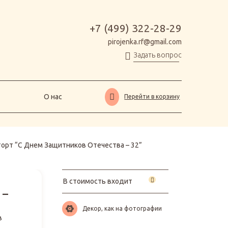
О нас
Перейти в корзину
+7 (499) 322-28-29
pirojenka.rf@gmail.com
Задать вопрос
О нас
Перейти в корзину
торт “С Днем Защитников Отечества – 32”
В стоимость входит
 –
Декор, как на фотографии
в