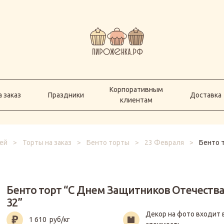
Корпоративным
а заказ
Праздники
Доставка
клиентам
Корпоративным
 заказ
Праздники
Доставка
клиентам
ей
>
Торты на заказ
>
Бенто торты
>
23 Февраля
>
Бенто 
Бенто торт “С Днем Защитников Отечества
32”
Декор на фото входит 
1 610
руб/кг