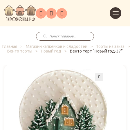
Торты
Перейт
Корпоративным
О
Главная
Каталог
на
Праздники
Доставка
в
клиентам
нас
корзин
заказ
Поиск
товаров
Главная
>
Магазин капкейков и сладостей
>
Торты на заказ
>
Бенто торты
>
Новый год
>
Бенто торт “Новый год-37”