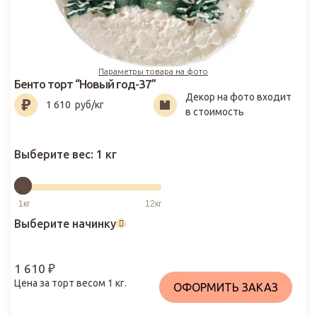
Параметры товара на фото
Бенто торт “Новый год-37”
Декор на фото входит
1 610
₽
1 610
руб/кг
в стоимость
Выберите вес:
1 кг
Выберите начинку
1 610
₽
Цена за торт весом
1
кг.
ОФОРМИТЬ ЗАКАЗ