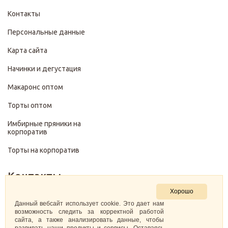
Контакты
Персональные данные
Карта сайта
Начинки и дегустация
Макаронс оптом
Торты оптом
Имбирные пряники на
корпоратив
Торты на корпоратив
Контакты
Хорошо
+7 (499) 322-28-29
Данный вебсайт использует cookie. Это дает нам
возможность следить за корректной работой
сайта, а также анализировать данные, чтобы
pirojenka.rf@gmail.com