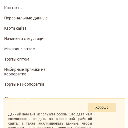
Контакты
Персональные данные
Карта сайта
Начинки и дегустация
Макаронс оптом
Торты оптом
Имбирные пряники на
корпоратив
Торты на корпоратив
Контакты
Хорошо
+7 (499) 322-28-29
Данный вебсайт использует cookie. Это дает нам
возможность следить за корректной работой
сайта, а также анализировать данные, чтобы
pirojenka.rf@gmail.com