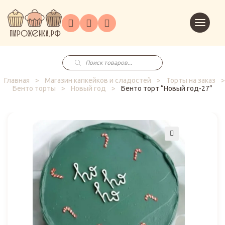
Торты
Перейт
Корпоративным
О
Главная
Каталог
на
Праздники
Доставка
в
клиентам
нас
корзин
заказ
Поиск
товаров
Главная
>
Магазин капкейков и сладостей
>
Торты на заказ
>
Бенто торты
>
Новый год
>
Бенто торт “Новый год-27”