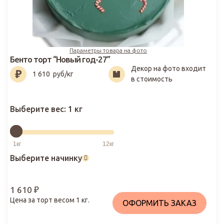
Параметры товара на фото
Бенто торт “Новый год-27”
Декор на фото входит
1 610
₽
1 610
руб/кг
в стоимость
Выберите вес:
1 кг
Выберите начинку
1 610
₽
Цена за торт весом
1
кг.
ОФОРМИТЬ ЗАКАЗ