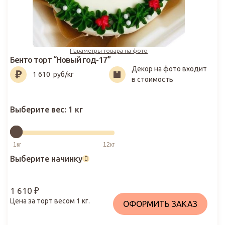
Параметры товара на фото
Бенто торт “Новый год-17”
Декор на фото входит
1 610
₽
1 610
руб/кг
в стоимость
Выберите вес:
1 кг
Выберите начинку
1 610
₽
Цена за торт весом
1
кг.
ОФОРМИТЬ ЗАКАЗ