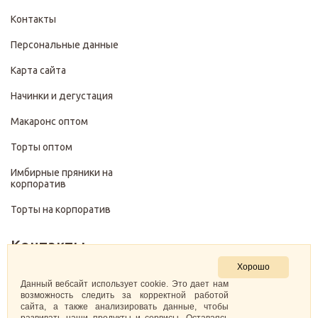
Контакты
Персональные данные
Карта сайта
Начинки и дегустация
Макаронс оптом
Торты оптом
Имбирные пряники на
корпоратив
Торты на корпоратив
Контакты
Хорошо
+7 (499) 322-28-29
Данный вебсайт использует cookie. Это дает нам
возможность следить за корректной работой
сайта, а также анализировать данные, чтобы
pirojenka.rf@gmail.com