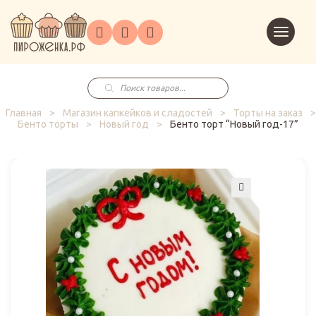
Торты
Перейт
Корпоративным
О
Главная
Каталог
на
Праздники
Доставка
в
клиентам
нас
корзин
заказ
Поиск
товаров
Главная
>
Магазин капкейков и сладостей
>
Торты на заказ
>
Бенто торты
>
Новый год
>
Бенто торт “Новый год-17”