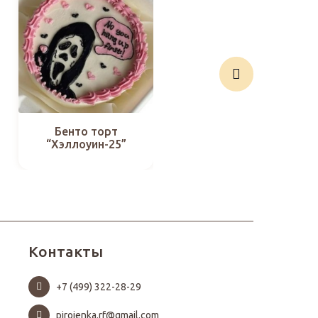
Бенто торт
Бенто торт
“Хэллоуин-25”
“Хэллоуин-14”
Контакты
+7 (499) 322-28-29
pirojenka.rf@gmail.com