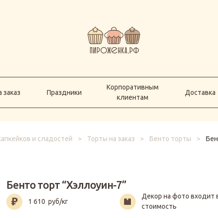
Корпоративным
а заказ
Праздники
Доставка
клиентам
Корпоративным
 заказ
Праздники
Доставка
клиентам
капкейков и сладостей
>
Торты на заказ
>
Бенто торты
>
Бен
Бенто торт “Хэллоуин-7”
Декор на фото входит 
1 610
руб/кг
стоимость