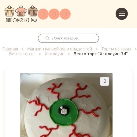
Торты
Перейт
Корпоративным
О
Главная
Каталог
на
Праздники
Доставка
в
клиентам
нас
корзин
заказ
Поиск
товаров
Главная
>
Магазин капкейков и сладостей
>
Торты на заказ
>
Бенто торты
>
Хэллоуин
>
Бенто торт “Хэллоуин-34”