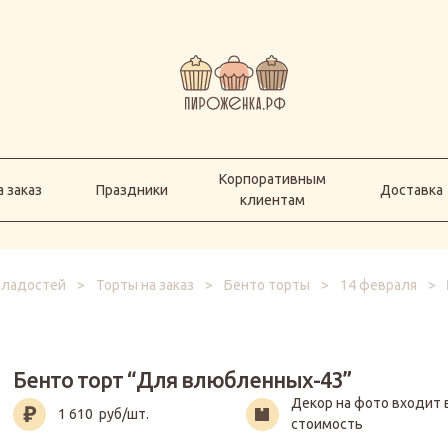
Корпоративным
а заказ
Праздники
Доставка
клиентам
Корпоративным
 заказ
Праздники
Доставка
клиентам
 сладостей
>
Торты на заказ
>
Бенто торты
>
14 февраля
>
Бенто торт “Для влюбленных-43”
Декор на фото входит 
1 610
руб/шт.
стоимость