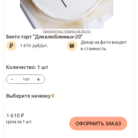
Параметры товара на фото
Бенто торт “Для влюбленных-20”
Декор на фото входит
1 610
₽
1 610
руб/шт.
в стоимость
Количество:
1 шт
-
+
шт
Выберите начинку
1 610
₽
Цена за
1
шт.
ОФОРМИТЬ ЗАКАЗ