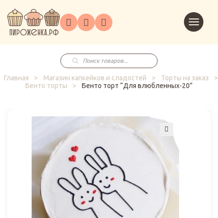
Торты
Перейт
Корпоративным
О
Главная
Каталог
на
Праздники
Доставка
в
клиентам
нас
корзин
заказ
Поиск
товаров
Главная
>
Магазин капкейков и сладостей
>
Торты на заказ
>
Бенто торты
>
Бенто торт “Для влюбленных-20”