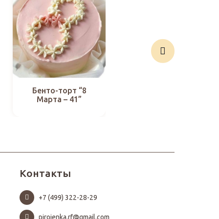
Бенто-торт “8
Бенто-торт “8
Марта – 41”
Марта – 27”
Контакты
+7 (499) 322-28-29
pirojenka.rf@gmail.com