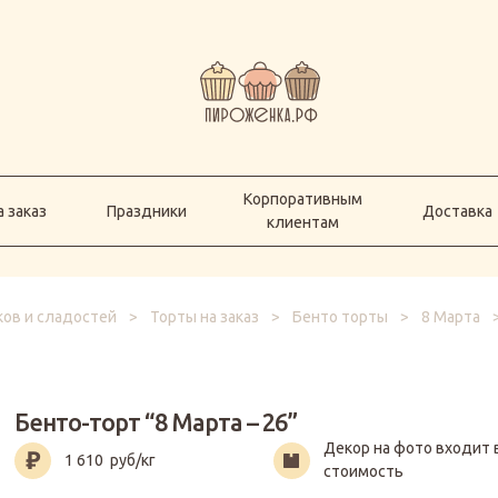
Корпоративным
а заказ
Праздники
Доставка
клиентам
Корпоративным
 заказ
Праздники
Доставка
клиентам
ков и сладостей
>
Торты на заказ
>
Бенто торты
>
8 Марта
Бенто-торт “8 Марта – 26”
Декор на фото входит 
1 610
руб/кг
стоимость