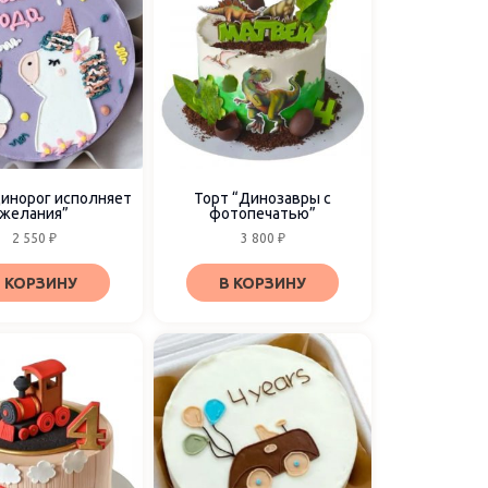
динорог исполняет
Торт “Динозавры с
желания”
фотопечатью”
2 550
₽
3 800
₽
 КОРЗИНУ
В КОРЗИНУ