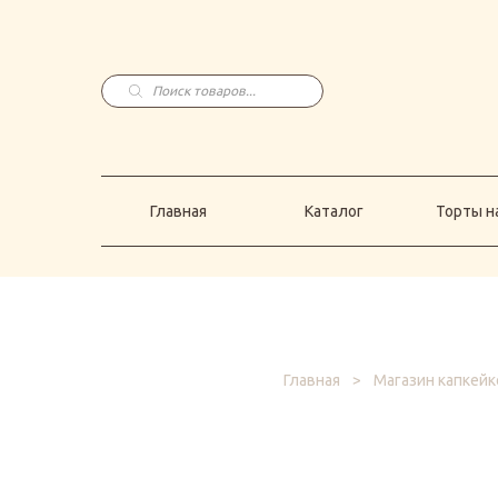
Главная
Каталог
Торты н
Поиск
товаров
Главная
Каталог
Торты на
Главная
>
Магазин капкейк