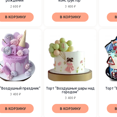
рождения”
конструктор”
2 600
₽
3 400
₽
В КОРЗИНУ
В КОРЗИНУ
В
 “Воздушный праздник”
Торт “Воздушные шары над
Торт “
городом”
3 400
₽
3 400
₽
В КОРЗИНУ
В КОРЗИНУ
В