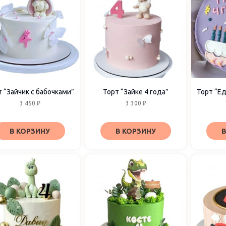
 “Зайчик с бабочками”
Торт “Зайке 4 года”
Торт “Е
3 450
₽
3 300
₽
В КОРЗИНУ
В КОРЗИНУ
В