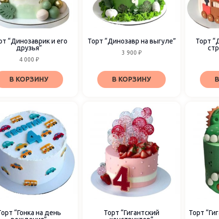
рт “Динозаврик и его
Торт “Динозавр на выгуле”
Торт “
друзья”
стр
3 900
₽
4 000
₽
В КОРЗИНУ
В КОРЗИНУ
В
Торт “Гонка на день
Торт “Гигантский
Торт “Ги