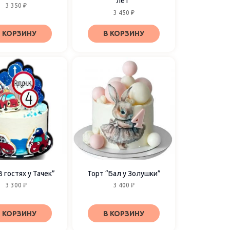
лет”
3 350
₽
3 450
₽
 КОРЗИНУ
В КОРЗИНУ
В гостях у Тачек”
Торт “Бал у Золушки”
3 300
₽
3 400
₽
 КОРЗИНУ
В КОРЗИНУ