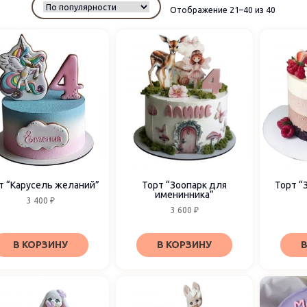
Отображение 21–40 из 40
т “Карусель желаний”
Торт “Зоопарк для
Торт “
именинника”
3 400
₽
3 600
₽
В КОРЗИНУ
В КОРЗИНУ
В