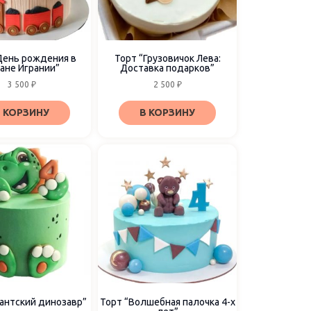
День рождения в
Торт “Грузовичок Лева:
ане Игрании”
Доставка подарков”
3 500
₽
2 500
₽
 КОРЗИНУ
В КОРЗИНУ
гантский динозавр”
Торт “Волшебная палочка 4-х