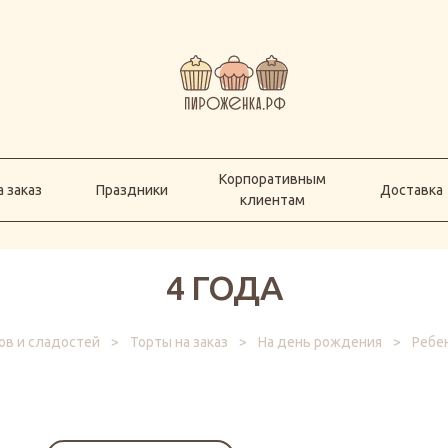
Корпоративным
а заказ
Праздники
Доставка
клиентам
Корпоративным
 заказ
Праздники
Доставка
клиентам
4 ГОДА
ов и сладостей
>
Торты на заказ
>
На день рождения
>
Ребе