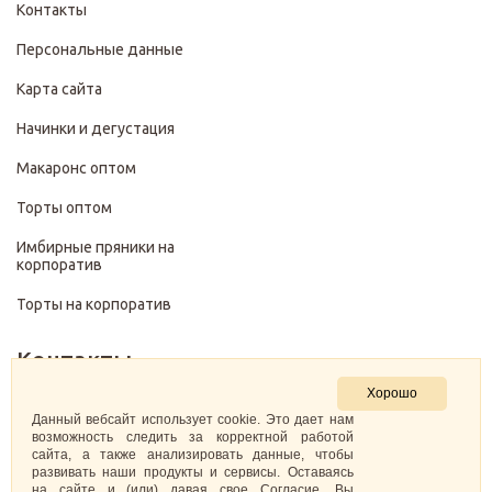
Контакты
Персональные данные
Карта сайта
Начинки и дегустация
Макаронс оптом
Торты оптом
Имбирные пряники на
корпоратив
Торты на корпоратив
Контакты
Хорошо
+7 (499) 322-28-29
Данный вебсайт использует cookie. Это дает нам
возможность следить за корректной работой
сайта, а также анализировать данные, чтобы
pirojenka.rf@gmail.com
развивать наши продукты и сервисы. Оставаясь
на сайте и (или) давая свое Согласие, Вы