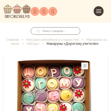
Торты
Перейт
Корпоративным
О
Главная
Каталог
на
Праздники
Доставка
в
клиентам
нас
корзин
заказ
Поиск
товаров
Главная
>
Магазин капкейков и сладостей
>
Макаруны на
заказ
>
Наборы
>
Макаруны «Дорогому учителю»