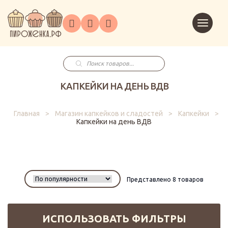
Торты
Перейт
Корпоративным
О
Главная
Каталог
на
Праздники
Доставка
в
клиентам
нас
корзин
заказ
Поиск
товаров
КАПКЕЙКИ НА ДЕНЬ ВДВ
Главная
>
Магазин капкейков и сладостей
>
Капкейки
>
Капкейки на день ВДВ
Представлено 8 товаров
ИСПОЛЬЗОВАТЬ ФИЛЬТРЫ