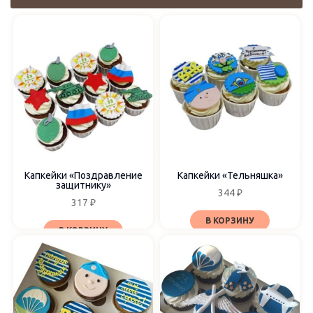
Цвет
Бежевый
Белый
Голубой
Жёлтый
Зелёный
Коричневый
Красный
Капкейки «Поздравление
Капкейки «Тельняшка»
Синий
защитнику»
344
₽
317
₽
В КОРЗИНУ
В КОРЗИНУ
Декор
Мастика