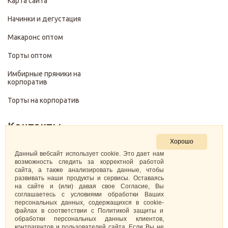
Карта сайта
Начинки и дегустация
Макаронс оптом
Торты оптом
Имбирные пряники на
корпоратив
Торты на корпоратив
Контакты
Хорошо
+7 (499) 322-28-29
Данный вебсайт использует cookie. Это дает нам
возможность следить за корректной работой
сайта, а также анализировать данные, чтобы
pirojenka.rf@gmail.com
развивать наши продукты и сервисы. Оставаясь
на сайте и (или) давая свое Согласие, Вы
Москва, Павелецкая набережная 10к1
соглашаетесь с условиями обработки Ваших
персональных данных, содержащихся в cookie-
файлах в соответствии с Политикой защиты и
ИНН: 773575794220
обработки персональных данных клиентов,
контрагентов и пользователей сайта. Если Вы не