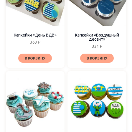
Наборы
Выбрать поштучно
Капкейки «День ВДВ»
Капкейки «Воздушный
десант»
363
₽
331
₽
В КОРЗИНУ
В КОРЗИНУ