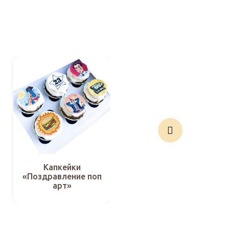
Капкейки
Торт МЧС России
«Поздравление поп
на заказ
арт»