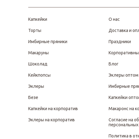
Капкейки
О нас
Торты
Доставка и оп
Имбирные пряники
Праздники
Макаруны
Корпоративны
Шоколад
Блог
Кейкпопсы
Эклеры оптом
Эклеры
Имбирные пря
Безе
Капкейки опт
Капкейки на корпоратив
Макаронс на к
Эклеры на корпоратив
Согласие на о
персональных
Политика в о