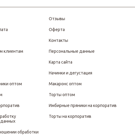
Отзывы
лата
Оферта
Контакты
м клиентам
Персональные данные
Карта сайта
Начинки и дегустация
ники оптом
Макаронс оптом
ом
Торты оптом
орпоратив
Имбирные пряники на корпоратив
бработку
Торты на корпоратив
 данных
тношении обработки