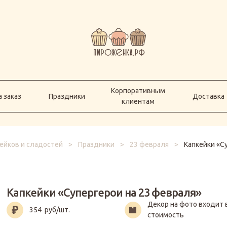
Корпоративным
а заказ
Праздники
Доставка
клиентам
Корпоративным
 заказ
Праздники
Доставка
клиентам
ейков и сладостей
>
Праздники
>
23 февраля
>
Капкейки «С
Капкейки «Супергерои на 23 февраля»
Декор на фото входит 
354
руб/шт.
стоимость