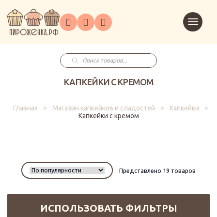
Торты
Перейт
Корпоративным
О
Главная
Каталог
на
Праздники
Доставка
в
клиентам
нас
корзин
заказ
Поиск
товаров
КАПКЕЙКИ С КРЕМОМ
Главная
>
Магазин капкейков и сладостей
>
Капкейки
>
Капкейки с кремом
Представлено 19 товаров
ИСПОЛЬЗОВАТЬ ФИЛЬТРЫ