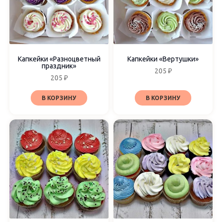
Мастика
Фотопечать
Наборы
Капкейки «Разноцветный
Капкейки «Вертушки»
праздник»
205
₽
205
₽
Выбрать поштучно
Набор из 9 шт
В КОРЗИНУ
В КОРЗИНУ