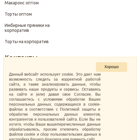
Макаронс оптом
Торты оптом
Имбирные пряники на
корпоратив
Торты на корпоратив
Контакты
Хорошо
+7 (499) 322-28-29
Данный вебсайт использует cookie. Это дает нам
возможность следить за корректной работой
сайта, а также анализировать данные, чтобы
pirojenka.rf@gmail.com
развивать наши продукты и сервисы. Оставаясь
на сайте и (или) давая свое Согласие, Вы
Москва, Павелецкая набережная 10к1
соглашаетесь с условиями обработки Ваших
персональных данных, содержащихся в cookie-
файлах в соответствии с Политикой защиты и
ИНН: 773575794220
обработки персональных данных клиентов,
контрагентов и пользователей сайта. Если Вы не
Самозанятая Кретова Анастасия Юрьевна
хотите, чтобы Ваши вышеперечисленные данные
обрабатывались, просим отключить обработку
файлов cookie и сбор пользовательских данных в
настройках Вашего браузера или покинуть сайт.