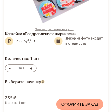
Параметры товара на фото
Капкейки «Поздравление с шариками»
Декор на фото входит
255
₽
255
руб/шт.
в стоимость
Количество:
1 шт
-
+
шт
Выберите начинку
255
₽
Цена за
1
шт.
ОФОРМИТЬ ЗАКАЗ