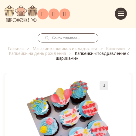
Торты
Перейт
Корпоративным
О
Главная
Каталог
на
Праздники
Доставка
в
клиентам
нас
корзин
заказ
Поиск
товаров
Главная
>
Магазин капкейков и сладостей
>
Капкейки
>
Капкейки на день рождения
>
Капкейки «Поздравление с
шариками»