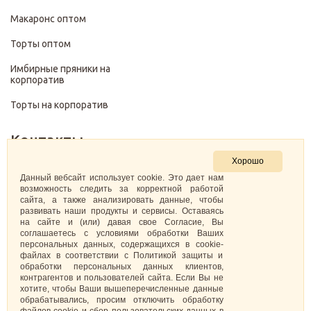
Макаронс оптом
Торты оптом
Имбирные пряники на
корпоратив
Торты на корпоратив
Контакты
Хорошо
+7 (499) 322-28-29
Данный вебсайт использует cookie. Это дает нам
возможность следить за корректной работой
сайта, а также анализировать данные, чтобы
pirojenka.rf@gmail.com
развивать наши продукты и сервисы. Оставаясь
на сайте и (или) давая свое Согласие, Вы
Москва, Павелецкая набережная 10к1
соглашаетесь с условиями обработки Ваших
персональных данных, содержащихся в cookie-
файлах в соответствии с Политикой защиты и
ИНН: 773575794220
обработки персональных данных клиентов,
контрагентов и пользователей сайта. Если Вы не
Самозанятая Кретова Анастасия Юрьевна
хотите, чтобы Ваши вышеперечисленные данные
обрабатывались, просим отключить обработку