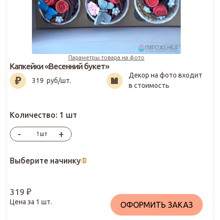
Параметры товара на фото
Капкейки «Весенний букет»
Декор на фото входит
319
₽
319
руб/шт.
в стоимость
Количество:
1 шт
-
+
шт
Выберите начинку
319
₽
Цена за
1
шт.
ОФОРМИТЬ ЗАКАЗ