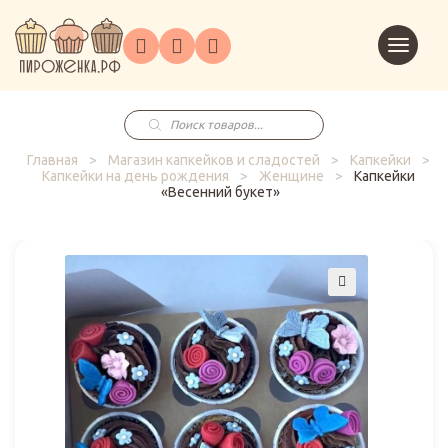
Торты
Перейт
Корпоративным
О
Главная
Каталог
на
Праздники
Доставка
в
клиентам
нас
корзин
заказ
Поиск
товаров
Главная
>
Магазин капкейков и сладостей
>
Капкейки
>
Капкейки на день рождения
>
Женщине
>
Капкейки
«Весенний букет»