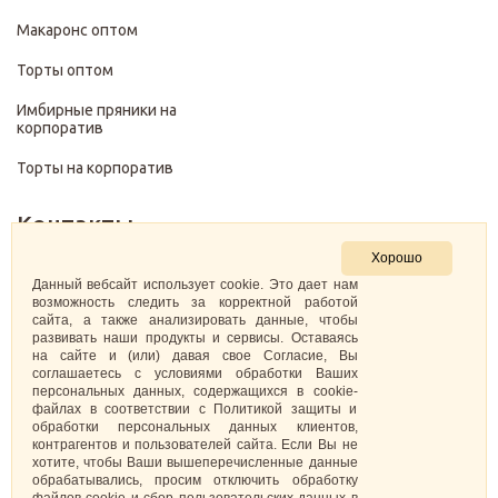
Макаронс оптом
Торты оптом
Имбирные пряники на
корпоратив
Торты на корпоратив
Контакты
Хорошо
+7 (499) 322-28-29
Данный вебсайт использует cookie. Это дает нам
возможность следить за корректной работой
сайта, а также анализировать данные, чтобы
pirojenka.rf@gmail.com
развивать наши продукты и сервисы. Оставаясь
на сайте и (или) давая свое Согласие, Вы
Москва, Павелецкая набережная 10к1
соглашаетесь с условиями обработки Ваших
персональных данных, содержащихся в cookie-
файлах в соответствии с Политикой защиты и
ИНН: 773575794220
обработки персональных данных клиентов,
контрагентов и пользователей сайта. Если Вы не
Самозанятая Кретова Анастасия Юрьевна
хотите, чтобы Ваши вышеперечисленные данные
обрабатывались, просим отключить обработку