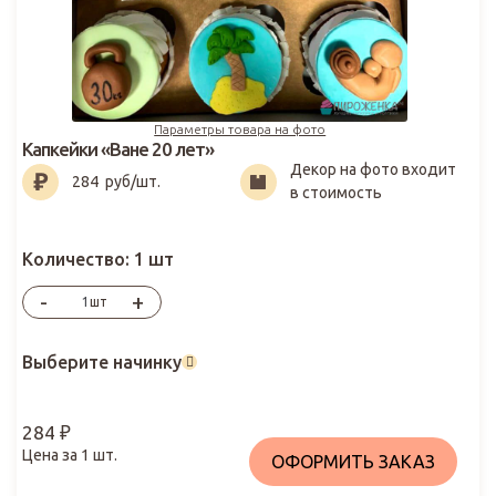
Параметры товара на фото
Капкейки «Ване 20 лет»
Декор на фото входит
284
₽
284
руб/шт.
в стоимость
Количество:
1 шт
-
+
шт
Выберите начинку
284
₽
Цена за
1
шт.
ОФОРМИТЬ ЗАКАЗ