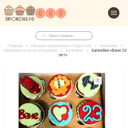
Торты
Перейт
Корпоративным
О
Главная
Каталог
на
Праздники
Доставка
в
клиентам
нас
корзин
заказ
Поиск
товаров
Главная
>
Магазин капкейков и сладостей
>
Капкейки
>
Капкейки на день рождения
>
Мужчине
>
Капкейки «Ване 20
лет»