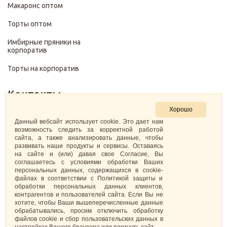
Макаронс оптом
Торты оптом
Имбирные пряники на
корпоратив
Торты на корпоратив
Контакты
Хорошо
+7 (499) 322-28-29
Данный вебсайт использует cookie. Это дает нам
возможность следить за корректной работой
сайта, а также анализировать данные, чтобы
pirojenka.rf@gmail.com
развивать наши продукты и сервисы. Оставаясь
на сайте и (или) давая свое Согласие, Вы
Москва, Павелецкая набережная 10к1
соглашаетесь с условиями обработки Ваших
персональных данных, содержащихся в cookie-
файлах в соответствии с Политикой защиты и
ИНН: 773575794220
обработки персональных данных клиентов,
контрагентов и пользователей сайта. Если Вы не
Самозанятая Кретова Анастасия Юрьевна
хотите, чтобы Ваши вышеперечисленные данные
обрабатывались, просим отключить обработку
файлов cookie и сбор пользовательских данных в