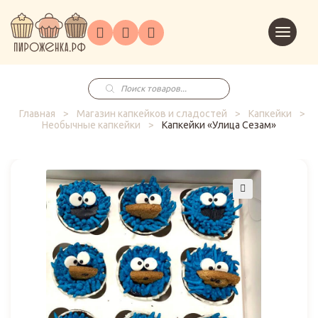
Торты
Перейт
Корпоративным
О
Главная
Каталог
на
Праздники
Доставка
в
клиентам
нас
корзин
заказ
Поиск
товаров
Главная
>
Магазин капкейков и сладостей
>
Капкейки
>
Необычные капкейки
>
Капкейки «Улица Сезам»