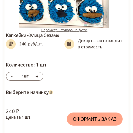
Параметры товара на фото
Капкейки «Улица Сезам»
Декор на фото входит
240
₽
240
руб/шт.
в стоимость
Количество:
1 шт
-
+
шт
Выберите начинку
240
₽
Цена за
1
шт.
ОФОРМИТЬ ЗАКАЗ