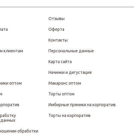
Отзывы
лата
Оферта
Контакты
м клиентам
Персональные данные
Карта сайта
Начинки и дегустация
ники оптом
Макаронс оптом
ом
Торты оптом
орпоратив
Имбирные пряники на корпоратив
бработку
Торты на корпоратив
 данных
тношении обработки