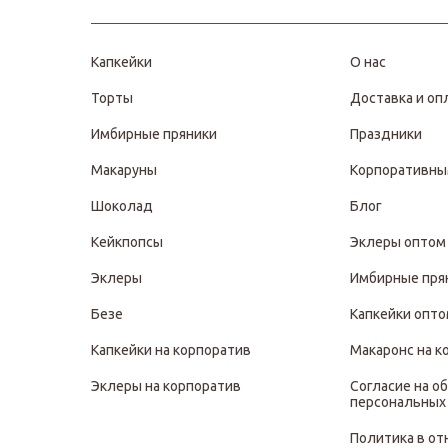
Капкейки
О нас
Торты
Доставка и оп
Имбирные пряники
Праздники
Макаруны
Корпоративны
Шоколад
Блог
Кейкпопсы
Эклеры оптом
Эклеры
Имбирные пря
Безе
Капкейки опт
Капкейки на корпоратив
Макаронс на к
Эклеры на корпоратив
Согласие на о
персональных
Политика в о