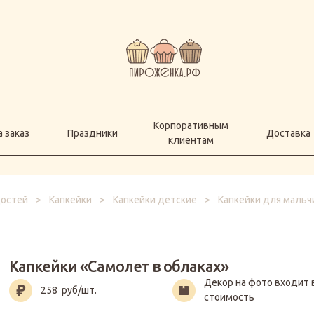
Корпоративным
а заказ
Праздники
Доставка
клиентам
Корпоративным
 заказ
Праздники
Доставка
клиентам
достей
>
Капкейки
>
Капкейки детские
>
Капкейки для мальч
Капкейки «Самолет в облаках»
Декор на фото входит 
258
руб/шт.
стоимость