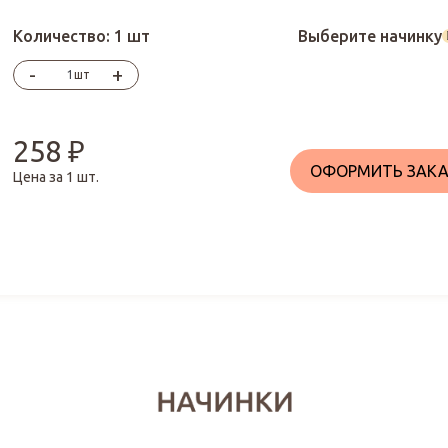
Количество:
1 шт
Выберите начинку
-
+
шт
258
₽
ОФОРМИТЬ ЗАКА
Цена за
1
шт.