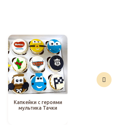
Капкейки с героями
Капкейки «M&M`s»
мультика Тачки