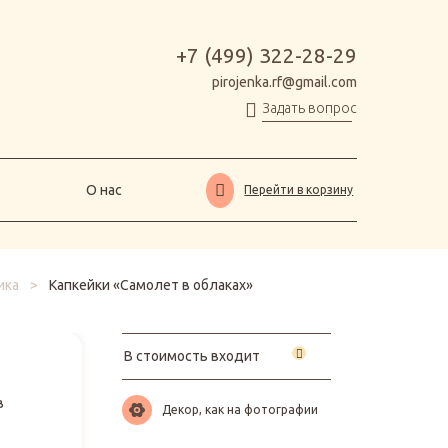
О нас
Перейти в корзину
+7 (499) 322-28-29
pirojenka.rf@gmail.com
Задать вопрос
О нас
Перейти в корзину
ика
>
Капкейки «Самолет в облаках»
В стоимость входит
в
Декор, как на фотографии