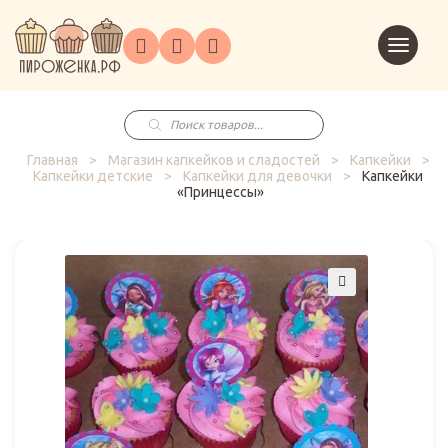
Торты
Перейт
Корпоративным
О
Главная
Каталог
на
Праздники
Доставка
в
клиентам
нас
корзин
заказ
Поиск
товаров
Главная
>
Магазин капкейков и сладостей
>
Капкейки
>
Капкейки детские
>
Капкейки для девочки
>
Капкейки
«Принцессы»