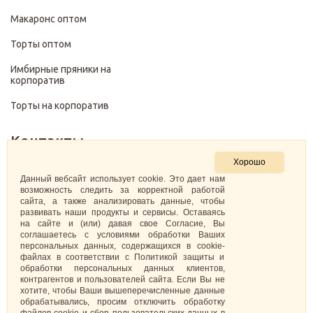
Макаронс оптом
Торты оптом
Имбирные пряники на
корпоратив
Торты на корпоратив
Контакты
Хорошо
+7 (499) 322-28-29
Данный вебсайт использует cookie. Это дает нам
возможность следить за корректной работой
сайта, а также анализировать данные, чтобы
pirojenka.rf@gmail.com
развивать наши продукты и сервисы. Оставаясь
на сайте и (или) давая свое Согласие, Вы
Москва, Павелецкая набережная 10к1
соглашаетесь с условиями обработки Ваших
персональных данных, содержащихся в cookie-
файлах в соответствии с Политикой защиты и
ИНН: 773575794220
обработки персональных данных клиентов,
контрагентов и пользователей сайта. Если Вы не
Самозанятая Кретова Анастасия Юрьевна
хотите, чтобы Ваши вышеперечисленные данные
обрабатывались, просим отключить обработку