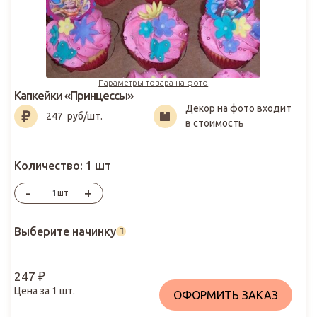
Параметры товара на фото
Капкейки «Принцессы»
Декор на фото входит
247
₽
247
руб/шт.
в стоимость
Количество:
1 шт
-
+
шт
Выберите начинку
247
₽
Цена за
1
шт.
ОФОРМИТЬ ЗАКАЗ