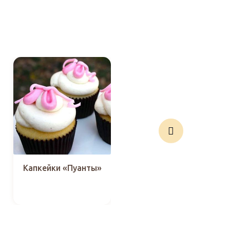
Капкейки «Пуанты»
Капкейки «Такой
разный СпанчБоб»