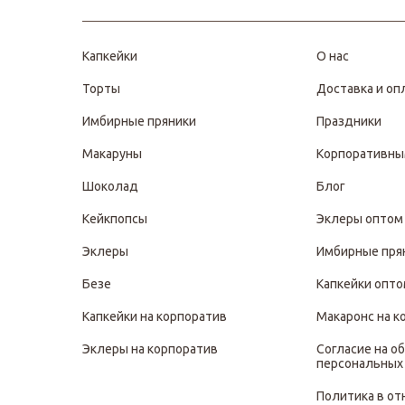
Капкейки
О нас
Торты
Доставка и оп
Имбирные пряники
Праздники
Макаруны
Корпоративны
Шоколад
Блог
Кейкпопсы
Эклеры оптом
Эклеры
Имбирные пря
Безе
Капкейки опт
Капкейки на корпоратив
Макаронс на к
Эклеры на корпоратив
Согласие на о
персональных
Политика в о