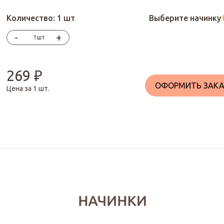
Количество:
1 шт
Выберите начинку
-
+
шт
269
₽
ОФОРМИТЬ ЗАКА
Цена за
1
шт.