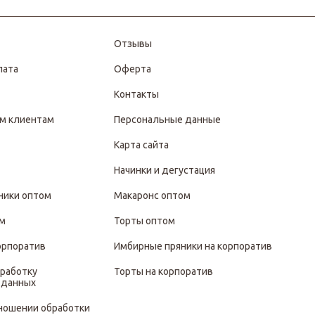
Отзывы
лата
Оферта
Контакты
м клиентам
Персональные данные
Карта сайта
Начинки и дегустация
ники оптом
Макаронс оптом
ом
Торты оптом
орпоратив
Имбирные пряники на корпоратив
бработку
Торты на корпоратив
 данных
тношении обработки