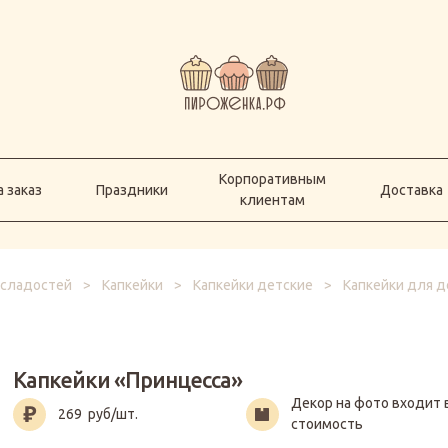
Корпоративным
а заказ
Праздники
Доставка
клиентам
Корпоративным
 заказ
Праздники
Доставка
клиентам
 сладостей
>
Капкейки
>
Капкейки детские
>
Капкейки для д
Капкейки «Принцесса»
Декор на фото входит 
269
руб/шт.
стоимость