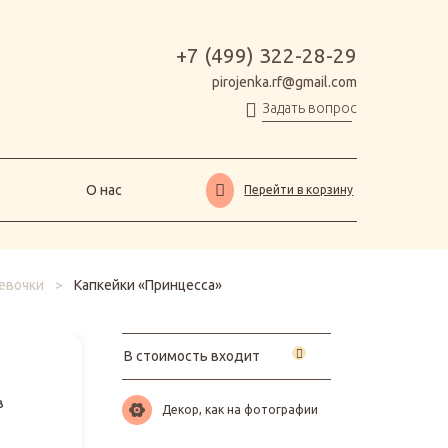
О нас
Перейти в корзину
+7 (499) 322-28-29
pirojenka.rf@gmail.com
Задать вопрос
О нас
Перейти в корзину
евочки
>
Капкейки «Принцесса»
В стоимость входит
в
Декор, как на фотографии