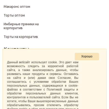
Макаронс оптом
Торты оптом
Имбирные пряники на
корпоратив
Торты на корпоратив
Контакты
Хорошо
+7 (499) 322-28-29
Данный вебсайт использует cookie. Это дает нам
возможность следить за корректной работой
сайта, а также анализировать данные, чтобы
pirojenka.rf@gmail.com
развивать наши продукты и сервисы. Оставаясь
на сайте и (или) давая свое Согласие, Вы
Москва, Павелецкая набережная 10к1
соглашаетесь с условиями обработки Ваших
персональных данных, содержащихся в cookie-
файлах в соответствии с Политикой защиты и
ИНН: 773575794220
обработки персональных данных клиентов,
контрагентов и пользователей сайта. Если Вы не
Самозанятая Кретова Анастасия Юрьевна
хотите, чтобы Ваши вышеперечисленные данные
обрабатывались, просим отключить обработку