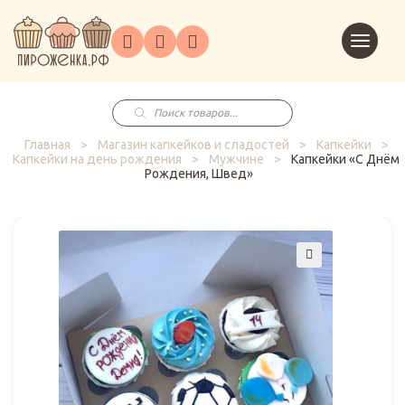
Торты
Перейт
Корпоративным
О
Главная
Каталог
на
Праздники
Доставка
в
клиентам
нас
корзин
заказ
Поиск
товаров
Главная
>
Магазин капкейков и сладостей
>
Капкейки
>
Капкейки на день рождения
>
Мужчине
>
Капкейки «С Днём
Рождения, Швед»