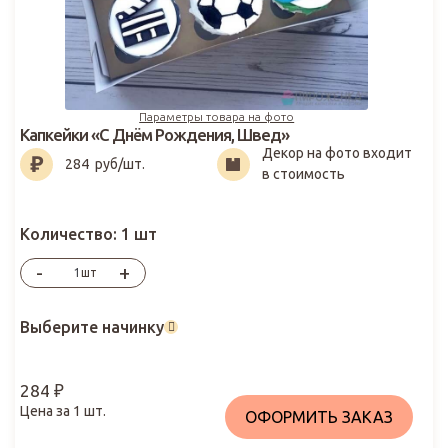
Параметры товара на фото
Капкейки «С Днём Рождения, Швед»
Декор на фото входит
284
₽
284
руб/шт.
в стоимость
Количество:
1 шт
-
+
шт
Выберите начинку
284
₽
Цена за
1
шт.
ОФОРМИТЬ ЗАКАЗ