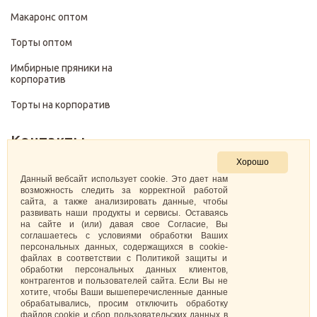
Макаронс оптом
Торты оптом
Имбирные пряники на
корпоратив
Торты на корпоратив
Контакты
Хорошо
+7 (499) 322-28-29
Данный вебсайт использует cookie. Это дает нам
возможность следить за корректной работой
сайта, а также анализировать данные, чтобы
pirojenka.rf@gmail.com
развивать наши продукты и сервисы. Оставаясь
на сайте и (или) давая свое Согласие, Вы
Москва, Павелецкая набережная 10к1
соглашаетесь с условиями обработки Ваших
персональных данных, содержащихся в cookie-
файлах в соответствии с Политикой защиты и
ИНН: 773575794220
обработки персональных данных клиентов,
контрагентов и пользователей сайта. Если Вы не
Самозанятая Кретова Анастасия Юрьевна
хотите, чтобы Ваши вышеперечисленные данные
обрабатывались, просим отключить обработку
файлов cookie и сбор пользовательских данных в