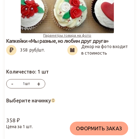
Параметры товара на фото
Капкейки «Мы разные, но любим друг друга»
Декор на фото входит
358
₽
358
руб/шт.
в стоимость
Количество:
1 шт
-
+
шт
Выберите начинку
358
₽
Цена за
1
шт.
ОФОРМИТЬ ЗАКАЗ