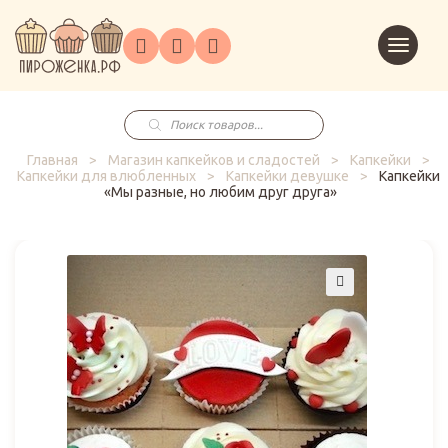
Торты
Перейт
Корпоративным
О
Главная
Каталог
на
Праздники
Доставка
в
клиентам
нас
корзин
заказ
Поиск
товаров
Главная
>
Магазин капкейков и сладостей
>
Капкейки
>
Капкейки для влюбленных
>
Капкейки девушке
>
Капкейки
«Мы разные, но любим друг друга»