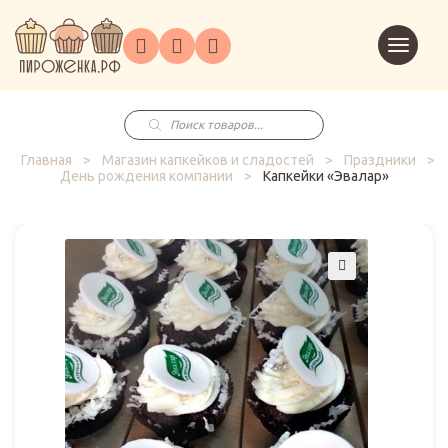
Торты
Перейт
Корпоративным
О
Главная
Каталог
на
Праздники
Доставка
в
клиентам
нас
корзин
заказ
Поиск
товаров
Главная
>
Магазин капкейков и сладостей
>
Праздники
>
День рождения компании
>
Капкейки «Эвалар»