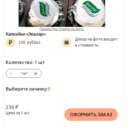
Параметры товара на фото
Капкейки «Эвалар»
Декор на фото входит
230
₽
230
руб/шт.
в стоимость
Количество:
1 шт
-
+
шт
Выберите начинку
230
₽
Цена за
1
шт.
ОФОРМИТЬ ЗАКАЗ