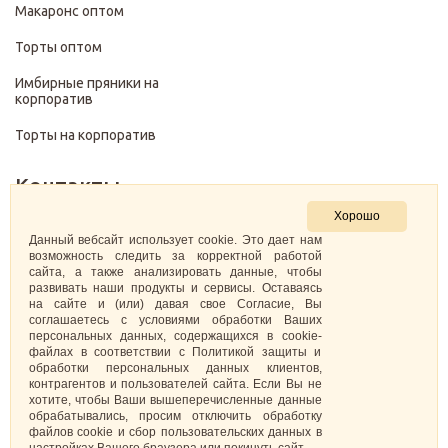
Макаронс оптом
Торты оптом
Имбирные пряники на
корпоратив
Торты на корпоратив
Контакты
Хорошо
+7 (499) 322-28-29
Данный вебсайт использует cookie. Это дает нам
возможность следить за корректной работой
сайта, а также анализировать данные, чтобы
pirojenka.rf@gmail.com
развивать наши продукты и сервисы. Оставаясь
на сайте и (или) давая свое Согласие, Вы
Москва, Павелецкая набережная 10к1
соглашаетесь с условиями обработки Ваших
персональных данных, содержащихся в cookie-
файлах в соответствии с Политикой защиты и
ИНН: 773575794220
обработки персональных данных клиентов,
контрагентов и пользователей сайта. Если Вы не
Самозанятая Кретова Анастасия Юрьевна
хотите, чтобы Ваши вышеперечисленные данные
обрабатывались, просим отключить обработку
файлов cookie и сбор пользовательских данных в