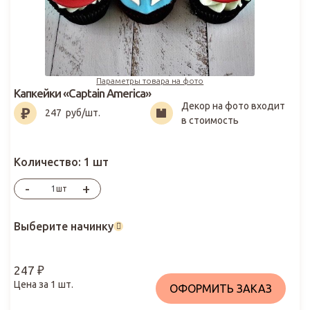
Параметры товара на фото
Капкейки «Captain America»
Декор на фото входит
247
₽
247
руб/шт.
в стоимость
Количество:
1 шт
-
+
шт
Выберите начинку
247
₽
Цена за
1
шт.
ОФОРМИТЬ ЗАКАЗ