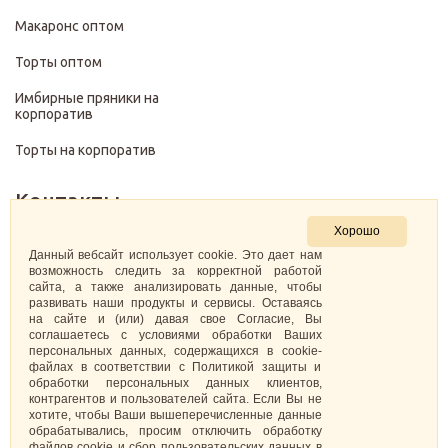
Макаронс оптом
Торты оптом
Имбирные пряники на
корпоратив
Торты на корпоратив
Контакты
Хорошо
+7 (499) 322-28-29
Данный вебсайт использует cookie. Это дает нам
возможность следить за корректной работой
сайта, а также анализировать данные, чтобы
pirojenka.rf@gmail.com
развивать наши продукты и сервисы. Оставаясь
на сайте и (или) давая свое Согласие, Вы
Москва, Павелецкая набережная 10к1
соглашаетесь с условиями обработки Ваших
персональных данных, содержащихся в cookie-
файлах в соответствии с Политикой защиты и
ИНН: 773575794220
обработки персональных данных клиентов,
контрагентов и пользователей сайта. Если Вы не
Самозанятая Кретова Анастасия Юрьевна
хотите, чтобы Ваши вышеперечисленные данные
обрабатывались, просим отключить обработку
файлов cookie и сбор пользовательских данных в