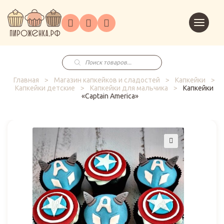
Торты
Перейт
Корпоративным
О
Главная
Каталог
на
Праздники
Доставка
в
клиентам
нас
корзин
заказ
Поиск
товаров
Главная
>
Магазин капкейков и сладостей
>
Капкейки
>
Капкейки детские
>
Капкейки для мальчика
>
Капкейки
«Captain America»