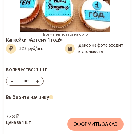
Параметры товара на фото
Капкейки «Артему 1 год!»
Декор на фото входит
328
₽
328
руб/шт.
в стоимость
Количество:
1 шт
-
+
шт
Выберите начинку
328
₽
Цена за
1
шт.
ОФОРМИТЬ ЗАКАЗ