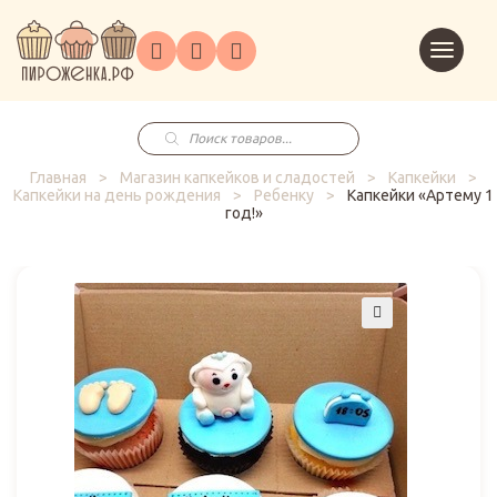
Торты
Перейт
Корпоративным
О
Главная
Каталог
на
Праздники
Доставка
в
клиентам
нас
корзин
заказ
Поиск
товаров
Главная
>
Магазин капкейков и сладостей
>
Капкейки
>
Капкейки на день рождения
>
Ребенку
>
Капкейки «Артему 1
год!»