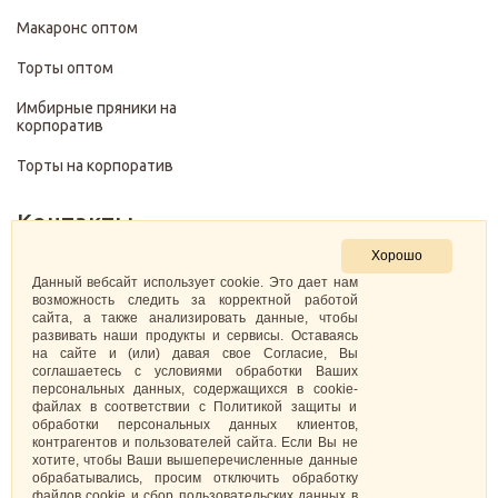
Макаронс оптом
Торты оптом
Имбирные пряники на
корпоратив
Торты на корпоратив
Контакты
Хорошо
+7 (499) 322-28-29
Данный вебсайт использует cookie. Это дает нам
возможность следить за корректной работой
сайта, а также анализировать данные, чтобы
pirojenka.rf@gmail.com
развивать наши продукты и сервисы. Оставаясь
на сайте и (или) давая свое Согласие, Вы
Москва, Павелецкая набережная 10к1
соглашаетесь с условиями обработки Ваших
персональных данных, содержащихся в cookie-
файлах в соответствии с Политикой защиты и
ИНН: 773575794220
обработки персональных данных клиентов,
контрагентов и пользователей сайта. Если Вы не
Самозанятая Кретова Анастасия Юрьевна
хотите, чтобы Ваши вышеперечисленные данные
обрабатывались, просим отключить обработку
файлов cookie и сбор пользовательских данных в