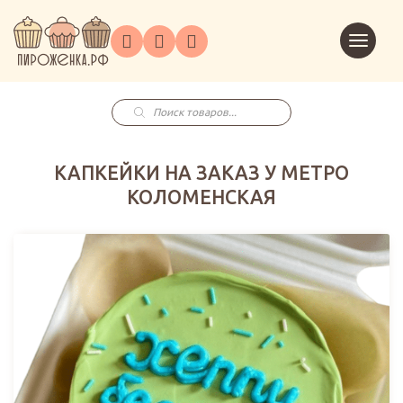
Торты
Перейт
Корпоративным
О
Главная
Каталог
на
Праздники
Доставка
в
клиентам
нас
корзин
заказ
Поиск
товаров
КАПКЕЙКИ НА ЗАКАЗ У МЕТРО
КОЛОМЕНСКАЯ