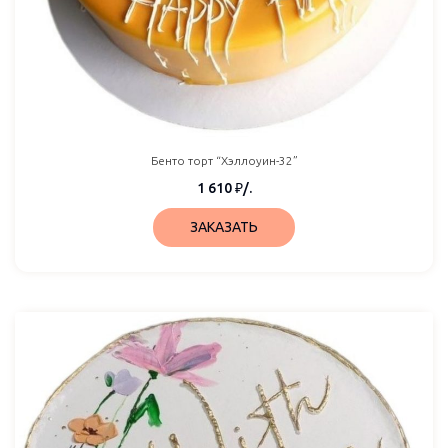
Бенто торт “Хэллоуин-32”
1 610
₽
/.
ЗАКАЗАТЬ