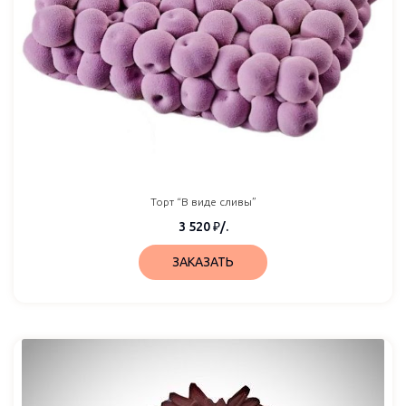
Торт “В виде сливы”
3 520
₽
/.
ЗАКАЗАТЬ