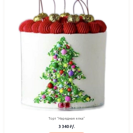
Торт “Нарядная елка”
3 340
₽
/.