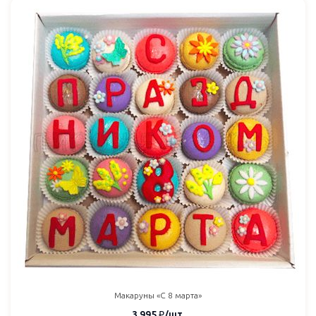
Макаруны «C 8 марта»
3 995
₽
/шт.