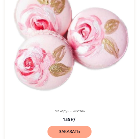
Макаруны «Роза»
155
₽
/.
ЗАКАЗАТЬ