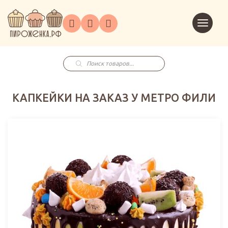
Торты
Перейт
Корпоративным
О
Главная
Каталог
на
Праздники
Доставка
в
клиентам
нас
корзин
заказ
Поиск
товаров
КАПКЕЙКИ НА ЗАКАЗ У МЕТРО ФИЛИ