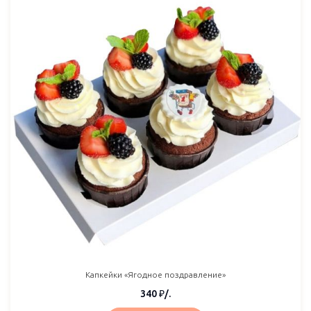
Капкейки «Ягодное поздравление»
340
₽
/.