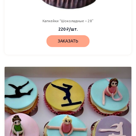
Капкейки “Шоколадные – 28”
220
₽
/шт.
ЗАКАЗАТЬ