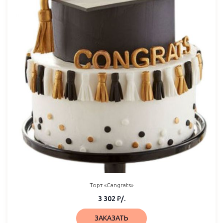
Торт «Cangrats»
3 302
₽
/.
ЗАКАЗАТЬ