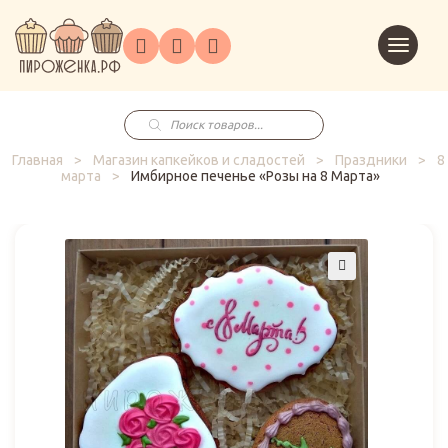
Торты
Перейт
Корпоративным
О
Главная
Каталог
на
Праздники
Доставка
в
клиентам
нас
корзин
заказ
Поиск
товаров
Главная
>
Магазин капкейков и сладостей
>
Праздники
>
8
марта
>
Имбирное печенье «Розы на 8 Марта»