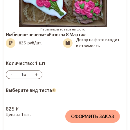
Параметры товара на фото
Имбирное печенье «Розы на 8 Марта»
Декор на фото входит
825
₽
825
руб/шт.
в стоимость
Количество:
1 шт
-
+
шт
Выберите вид теста
825
₽
Цена за
1
шт.
ОФОРМИТЬ ЗАКАЗ