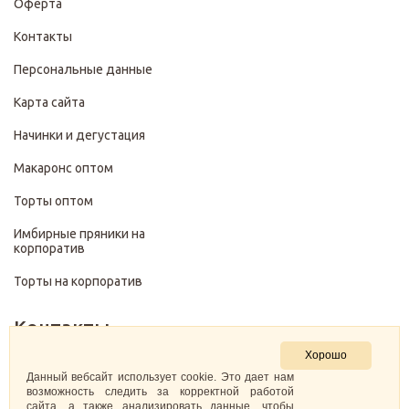
Оферта
Контакты
Персональные данные
Карта сайта
Начинки и дегустация
Макаронс оптом
Торты оптом
Имбирные пряники на
корпоратив
Торты на корпоратив
Контакты
Хорошо
+7 (499) 322-28-29
Данный вебсайт использует cookie. Это дает нам
возможность следить за корректной работой
сайта, а также анализировать данные, чтобы
pirojenka.rf@gmail.com