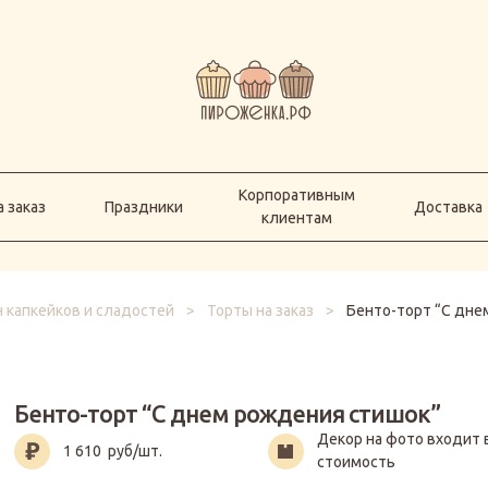
Корпоративным
а заказ
Праздники
Доставка
клиентам
Корпоративным
 заказ
Праздники
Доставка
клиентам
 капкейков и сладостей
>
Торты на заказ
>
Бенто-торт “С дне
Бенто-торт “С днем рождения стишок”
Декор на фото входит 
1 610
руб/шт.
стоимость