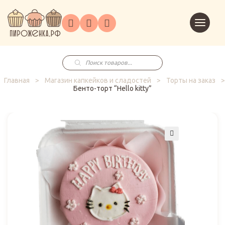
Торты
Перейт
Корпоративным
О
Главная
Каталог
на
Праздники
Доставка
в
клиентам
нас
корзин
заказ
Поиск
товаров
Главная
>
Магазин капкейков и сладостей
>
Торты на заказ
>
Бенто-торт “Hello kitty”