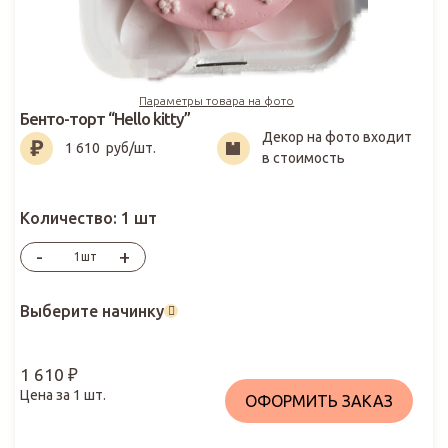
Параметры товара на фото
Бенто-торт “Hello kitty”
Декор на фото входит
1 610
₽
1 610
руб/шт.
в стоимость
Количество:
1 шт
-
+
шт
Выберите начинку
1 610
₽
Цена за
1
шт.
ОФОРМИТЬ ЗАКАЗ